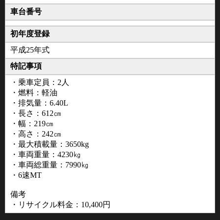
車台番号
初年度登録
平成25年式
特記事項
・乗車定員：2人
・燃料：軽油
・排気量：6.40L
・長さ：612㎝
・幅：219㎝
・高さ：242㎝
・最大積載量：3650kg
・車両重量：4230㎏
・車両総重量：7990㎏
・6速MT
備考
・リサイクル料金：10,400円