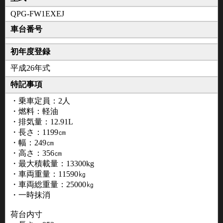
QPG-FW1EXEJ
車台番号
初年度登録
平成26年式
特記事項
・乗車定員：2人
・燃料：軽油
・排気量：12.91L
・長さ：1199㎝
・幅：249㎝
・高さ：356㎝
・最大積載量：13300kg
・車両重量：11590㎏
・車両総重量：25000㎏
・一時抹消
荷台内寸